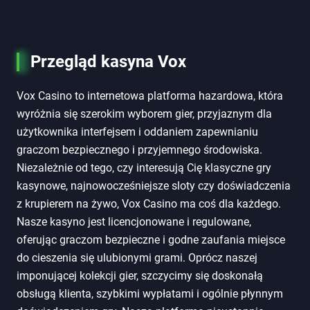
Przegląd kasyna Vox
Vox Casino to internetowa platforma hazardowa, która
wyróżnia się szerokim wyborem gier, przyjaznym dla
użytkownika interfejsem i oddaniem zapewnianiu
graczom bezpiecznego i przyjemnego środowiska.
Niezależnie od tego, czy interesują Cię klasyczne gry
kasynowe, najnowocześniejsze sloty czy doświadczenia
z krupierem na żywo, Vox Casino ma coś dla każdego.
Nasze kasyno jest licencjonowane i regulowane,
oferując graczom bezpieczne i godne zaufania miejsce
do cieszenia się ulubionymi grami. Oprócz naszej
imponującej kolekcji gier, szczycimy się doskonałą
obsługą klienta, szybkimi wypłatami i ogólnie płynnym