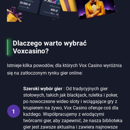
Dlaczego warto wybrać
Voxcasino?
Istnieje kilka powodów, dla których Vox Casino wyróżnia
się na zatłoczonym rynku gier online:
Szeroki wybór gier
: Od tradycyjnych gier
stołowych, takich jak blackjack, ruletka i poker,
po nowoczesne wideo sloty i wciągające gry z
krupierem na żywo, Vox Casino oferuje coś dla
każdego. Współpracujemy z wiodącymi
twórcami gier, aby zapewnić, że nasza biblioteka
gier jest zawsze aktualna i zawiera najnowsze