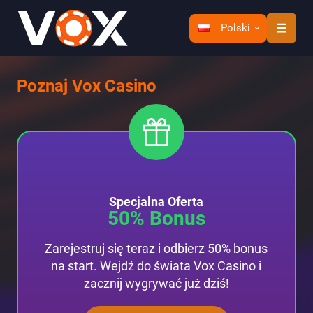
Polski
Poznaj Vox Casino
Specjalna Oferta
50% Bonus
Zarejestruj się teraz i odbierz 50% bonus
na start. Wejdź do świata Vox Casino i
zacznij wygrywać już dziś!